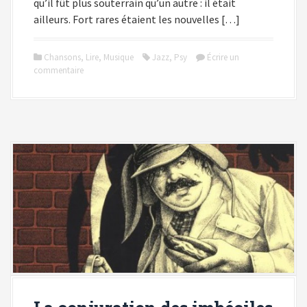
qu’il fût plus souterrain qu’un autre : il était
ailleurs. Fort rares étaient les nouvelles […]
Chansons
,
Lire
,
Musique
Jazz
,
Psy
Écrire un
commentaire