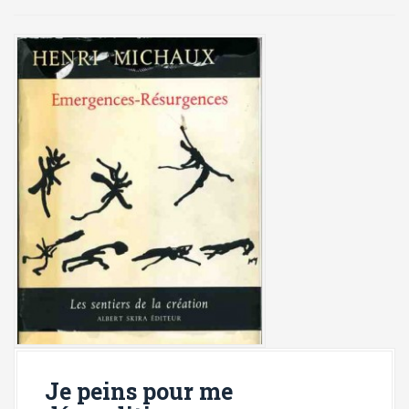
i
p
a
l
Je peins pour me