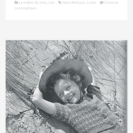
Le métier de vivre
,
Lire
Henri Michaux
,
Livres
Écrire un
commentaire