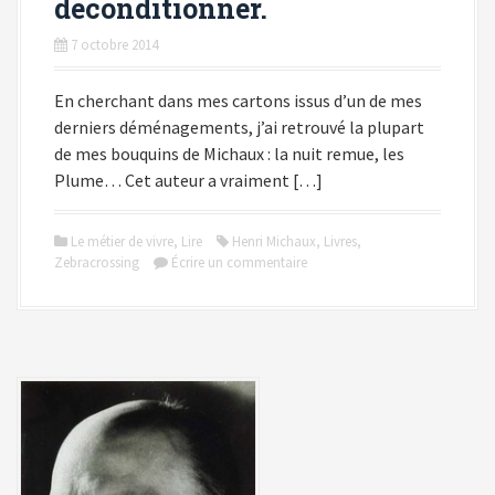
déconditionner.
7 octobre 2014
En cherchant dans mes cartons issus d’un de mes
derniers déménagements, j’ai retrouvé la plupart
de mes bouquins de Michaux : la nuit remue, les
Plume… Cet auteur a vraiment […]
Le métier de vivre
,
Lire
Henri Michaux
,
Livres
,
Zebracrossing
Écrire un commentaire