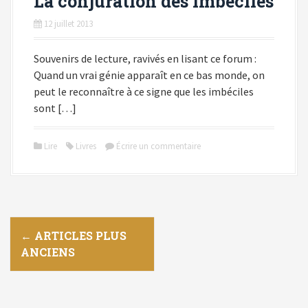
La conjuration des imbéciles
12 juillet 2013
Souvenirs de lecture, ravivés en lisant ce forum :
Quand un vrai génie apparaît en ce bas monde, on
peut le reconnaître à ce signe que les imbéciles
sont […]
Lire
Livres
Écrire un commentaire
N
←
ARTICLES PLUS
ANCIENS
a
v