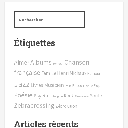
i
g
R
e
a
c
h
t
Étiquettes
e
i
r
c
o
Chanson
Albums
Aimer
h
Bonheur
n
e
française
Famille
Henri Michaux
Humour
p
a
Jazz
o
Musicien
Livres
Photo
Pop
Philo
Playlist
u
u
Poésie
Rap
Psy
Rock
Soul
r
Religion
Saxophone
Z
s
Zebracrossing
Zébrolution
:
e
Articles récents