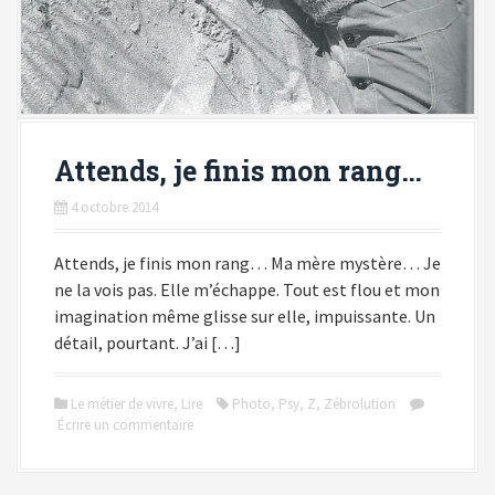
Attends, je finis mon rang…
4 octobre 2014
Attends, je finis mon rang… Ma mère mystère… Je
ne la vois pas. Elle m’échappe. Tout est flou et mon
imagination même glisse sur elle, impuissante. Un
détail, pourtant. J’ai […]
Le métier de vivre
,
Lire
Photo
,
Psy
,
Z
,
Zébrolution
Écrire un commentaire