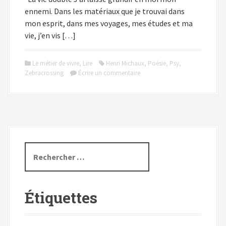
ennemi. Dans les matériaux que je trouvai dans
mon esprit, dans mes voyages, mes études et ma
vie, j’en vis […]
Le métier de vivre
,
Lire
Henri Michaux
,
Poésie
,
Psy
,
Zebracrossing
Écrire un commentaire
R
e
c
h
Étiquettes
e
r
c