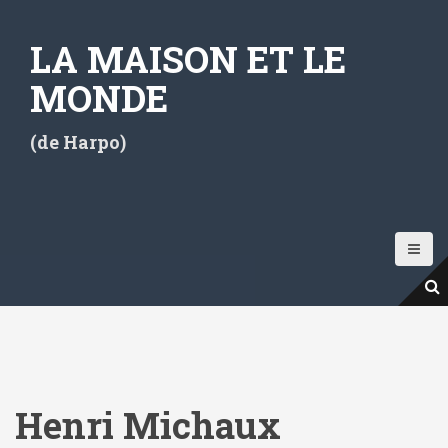
A
l
LA MAISON ET LE
l
e
MONDE
r
a
(de Harpo)
u
c
o
n
t
e
n
u
p
r
i
Henri Michaux
n
c