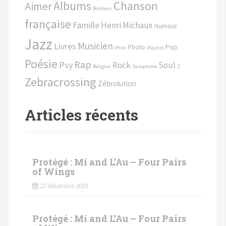
Chanson
Albums
Aimer
h
Bonheur
e
française
Famille
Henri Michaux
Humour
p
Jazz
o
Musicien
Livres
Photo
Pop
Philo
Playlist
u
Poésie
Rap
Psy
Rock
Soul
r
Religion
Saxophone
Z
Zebracrossing
Zébrolution
:
Articles récents
Protégé : Mi and L’Au – Four Pairs
of Wings
22 décembre 2019
Protégé : Mi and L’Au – Four Pairs