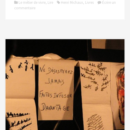
Le métier de vivre
,
Lire
Henri Michaux
,
Livres
Écrire un
commentaire