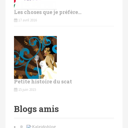
Les choses que je préfère…
17 avril 2016
Petite histoire du scat
15 juin 2015
Blogs amis
Kaleïdoblog