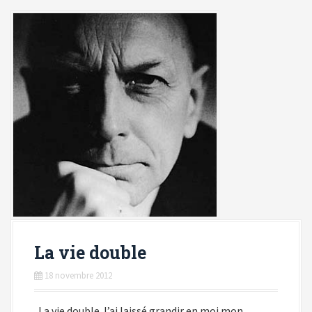
La vie double
18 novembre 2012
La vie double J’ai laissé grandir en moi mon