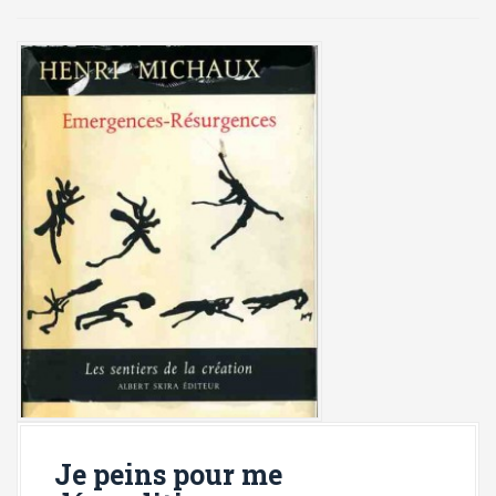
i
p
a
l
Je peins pour me