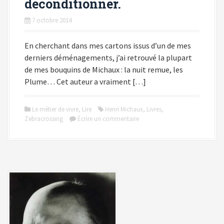
déconditionner.
7 octobre 2014
En cherchant dans mes cartons issus d’un de mes
derniers déménagements, j’ai retrouvé la plupart
de mes bouquins de Michaux : la nuit remue, les
Plume… Cet auteur a vraiment […]
Le métier de vivre
,
Lire
Henri Michaux
,
Livres
,
Zebracrossing
Écrire un commentaire