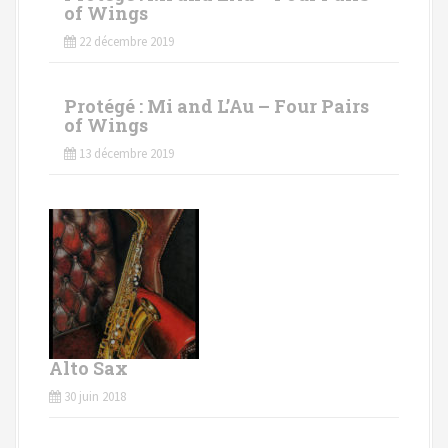
of Wings
22 décembre 2019
Protégé : Mi and L’Au – Four Pairs
of Wings
13 décembre 2019
Alto Sax
30 juin 2018