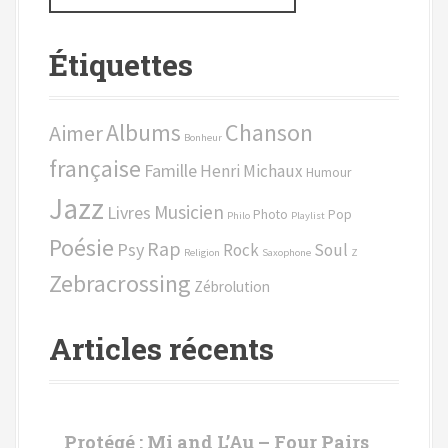
c
h
Étiquettes
e
r
c
Chanson
Albums
Aimer
h
Bonheur
e
française
Famille
Henri Michaux
Humour
p
Jazz
o
Musicien
Livres
Photo
Pop
Philo
Playlist
u
Poésie
Rap
Psy
Rock
Soul
r
Religion
Saxophone
Z
Zebracrossing
Zébrolution
:
Articles récents
Protégé : Mi and L’Au – Four Pairs