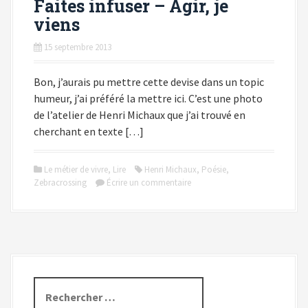
Faites infuser – Agir, je
viens
15 septembre 2013
Bon, j’aurais pu mettre cette devise dans un topic
humeur, j’ai préféré la mettre ici. C’est une photo
de l’atelier de Henri Michaux que j’ai trouvé en
cherchant en texte […]
Le métier de vivre
,
Lire
Henri Michaux
,
Poésie
,
Zebracrossing
Écrire un commentaire
R
e