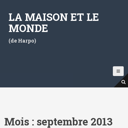
A
l
LA MAISON ET LE
l
e
MONDE
r
a
(de Harpo)
u
c
o
n
t
e
n
u
p
r
i
Mois :
septembre 2013
n
c