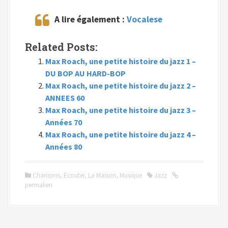
12. Sarah Vaughan - Shulie a Bop - 1957
A lire également :
Vocalese
13. Sarah Vaughan - Lullaby of Birdland - 1954
Related Posts:
14. Jon Hendricks - Music in the Air - 1959
Max Roach, une petite histoire du jazz 1 –
15. Lambert, Hendricks & Bavan - Cousin Mary
- 1962
DU BOP AU HARD-BOP
Max Roach, une petite histoire du jazz 2 –
16. Jon Hendricks - In Walked Bud - 1967
ANNEES 60
17. Carmen McRae - Suddenly - 1988
Max Roach, une petite histoire du jazz 3 –
Années 70
18. Leon Thomas - Oo-Whee! Hindewee - 1970
Max Roach, une petite histoire du jazz 4 –
19. Leon Thomas - Straight No Chaser - 1970
Années 80
20. Kurt Elling - Nature Boy - 1997
21. Mina Agossi - Well You Needn't - 2006
Chansons
,
Ecouter
,
La Maison
,
Musique
Jazz
permalien