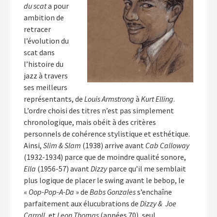
du scat
a pour
ambition de
retracer
l’évolution du
scat dans
l’histoire du
jazz à travers
ses meilleurs
représentants, de
Louis Armstrong
à
Kurt Elling
.
L’ordre choisi des titres n’est pas simplement
chronologique, mais obéit à des critères
personnels de cohérence stylistique et esthétique.
Ainsi,
Slim & Slam
(1938) arrive avant
Cab Calloway
(1932-1934) parce que de moindre qualité sonore,
Ella
(1956-57) avant
Dizzy
parce qu’il me semblait
plus logique de placer le swing avant le bebop, le
«
Oop-Pop-A-Da
» de
Babs Gonzales
s’enchaîne
parfaitement aux élucubrations de
Dizzy & Joe
Carroll
, et
Leon Thomas
(années 70), seul