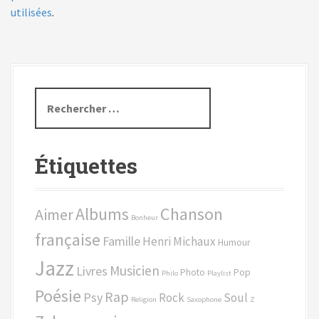
utilisées
.
R
e
c
h
Étiquettes
e
r
c
Chanson
Albums
Aimer
h
Bonheur
e
française
Famille
Henri Michaux
Humour
p
Jazz
o
Musicien
Livres
Photo
Pop
Philo
Playlist
u
Poésie
Rap
Psy
Rock
Soul
r
Religion
Saxophone
Z