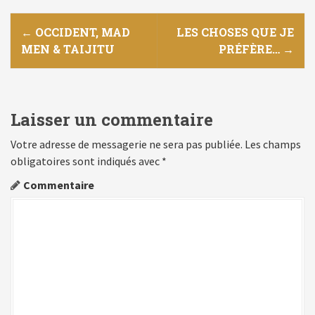
N
←
OCCIDENT, MAD
LES CHOSES QUE JE
MEN & TAIJITU
PRÉFÈRE…
→
a
v
i
Laisser un commentaire
g
Votre adresse de messagerie ne sera pas publiée.
Les champs
obligatoires sont indiqués avec
*
a
Commentaire
t
i
o
n
d