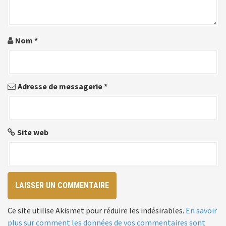
e
l
Nom
*
'
a
Adresse de messagerie
*
r
t
i
Site web
c
l
e
Ce site utilise Akismet pour réduire les indésirables.
En savoir
plus sur comment les données de vos commentaires sont