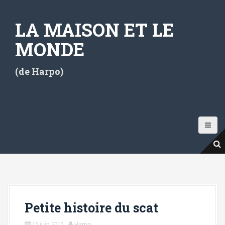
A
l
LA MAISON ET LE
l
e
MONDE
r
a
(de Harpo)
u
c
o
n
t
e
n
u
p
r
i
Petite histoire du scat
n
c
15 juin 2015
Harpo