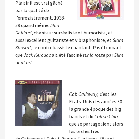
Plaisir il est vrai gâché
par la qualité de
l’enregistrement, 1938-
39 quand même.
Slim
Gaillard
, chanteur surréaliste et humoriste, et
aussi excellent guitariste et vibraphoniste, et
Slam
Stewart
, le contrebassiste chantant. Pas étonnant
que
Jack Kerouac
ait été fasciné
sur la route
par
Slim
Gaillard
.
Cab Calloway
, c’est les
Etats-Unis des années 30,
la grande époque des big
bands et du
Cotton Club
que se partageaient alors
les orchestres
de
Calloway
et
Duke Ellington
. Exotisme, fête et