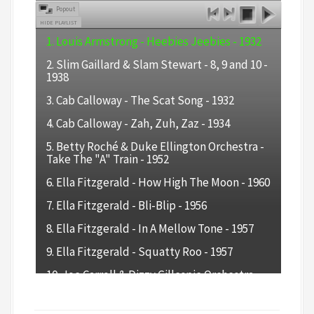
Popout
HIDE PLAYLIST
1. Louis Armstrong - Heebies Jeebies - 1932
2. Slim Gaillard & Slam Stewart - 8, 9 and 10 -
1938
3. Cab Calloway - The Scat Song - 1932
4. Cab Calloway - Zah, Zuh, Zaz - 1934
5. Betty Roché & Duke Ellington Orchestra -
Take The "A" Train - 1952
6. Ella Fitzgerald - How High The Moon - 1960
7. Ella Fitzgerald - Bli-Blip - 1956
8. Ella Fitzgerald - In A Mellow Tone - 1957
9. Ella Fitzgerald - Squatty Roo - 1957
10. Joe Carroll & Dizzy Gillespie Orchestra -
The Champ - 1953
11. Babs Gonzales - Oop-Pop-A-Da - 1962