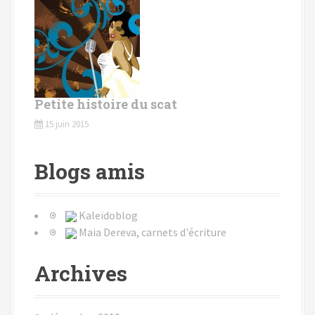
Petite histoire du scat
15 juin 2015
Blogs amis
Kaleïdoblog
Maia Dereva, carnets d'écriture
Archives