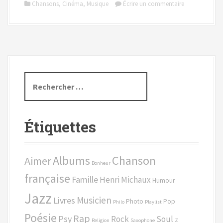
Chansons
,
Cinéma
,
Musique
Écrire un commentaire
R
e
c
h
Étiquettes
e
r
c
Chanson
Albums
Aimer
h
Bonheur
e
française
Famille
Henri Michaux
Humour
p
Jazz
o
Musicien
Livres
Photo
Pop
Philo
Playlist
u
Poésie
Rap
Psy
Rock
Soul
r
Religion
Saxophone
Z