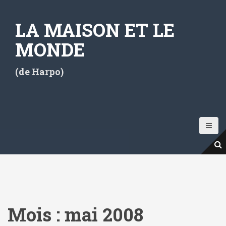
A
l
LA MAISON ET LE
l
e
MONDE
r
a
(de Harpo)
u
c
o
n
t
e
n
u
p
r
i
Mois :
mai 2008
n
c