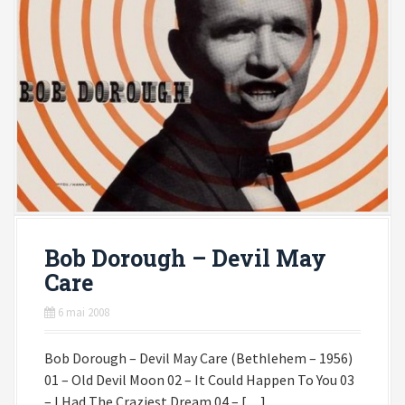
Bob Dorough – Devil May
Care
6 mai 2008
Bob Dorough – Devil May Care (Bethlehem – 1956)
01 – Old Devil Moon 02 – It Could Happen To You 03
– I Had The Craziest Dream 04 – […]