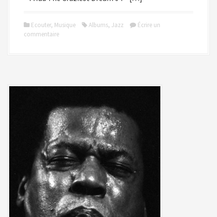
Ecouter
,
Musique
Albums
,
Jazz
Écrire un
commentaire