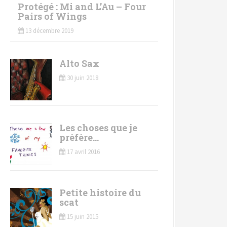
Protégé : Mi and L’Au – Four
Pairs of Wings
13 décembre 2019
Alto Sax
30 juin 2018
Les choses que je
préfère…
17 avril 2016
Petite histoire du
scat
15 juin 2015