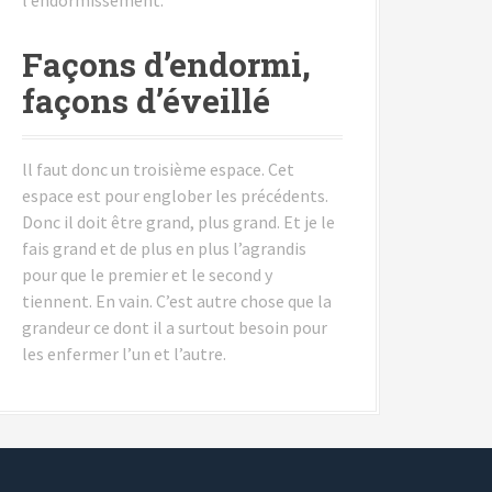
Façons d’endormi,
façons d’éveillé
ll faut donc un troisième espace. Cet
espace est pour englober les précédents.
Donc il doit être grand, plus grand. Et je le
fais grand et de plus en plus l’agrandis
pour que le premier et le second y
tiennent. En vain. C’est autre chose que la
grandeur ce dont il a surtout besoin pour
les enfermer l’un et l’autre.