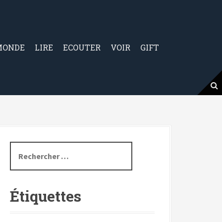
MONDE
LIRE
ECOUTER
VOIR
GIFT
R
e
c
h
Étiquettes
e
r
c