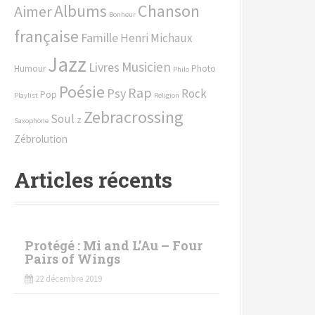
Chanson
Albums
Aimer
h
Bonheur
e
française
Famille
Henri Michaux
p
Jazz
o
Musicien
Livres
Humour
Photo
Philo
u
Poésie
Rap
Psy
Rock
Pop
r
Playlist
Religion
Zebracrossing
Soul
Saxophone
Z
:
Zébrolution
Articles récents
Protégé : Mi and L’Au – Four
Pairs of Wings
22 décembre 2019