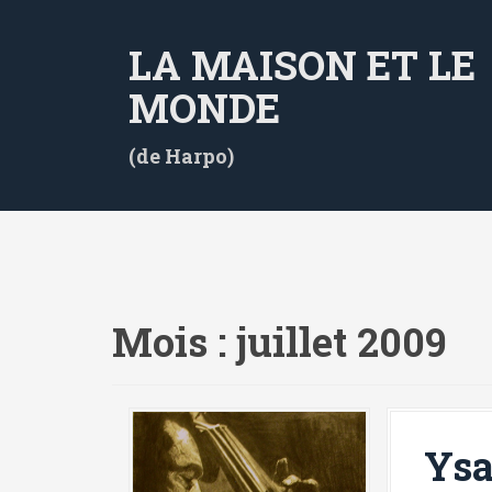
A
l
LA MAISON ET LE
l
e
MONDE
r
a
(de Harpo)
u
c
o
n
t
e
Mois :
juillet 2009
n
u
p
r
i
Ysa
n
c