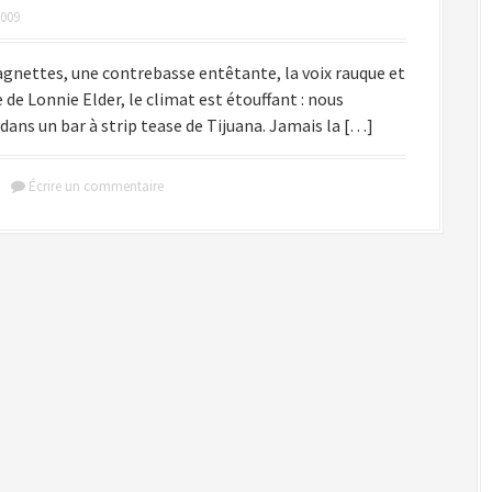
2009
agnettes, une contrebasse entêtante, la voix rauque et
 de Lonnie Elder, le climat est étouffant : nous
ans un bar à strip tease de Tijuana. Jamais la […]
Écrire un commentaire