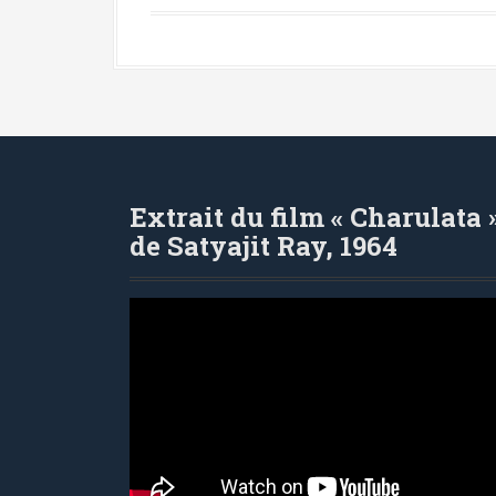
i
p
a
l
Extrait du film « Charulata 
de Satyajit Ray, 1964