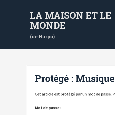
A
l
LA MAISON ET LE
l
e
MONDE
r
a
(de Harpo)
u
c
o
n
t
e
Protégé : Musique
n
u
p
Cet article est protégé par un mot de passe. Po
r
i
Mot de passe :
n
c