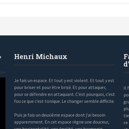
»
Henri Michaux
F
d
Je fais un espace. Et tout y est violent. Et tout y est
pour briser et pour être brisé. Et pour attaquer,
ll
pour se défendre en attaquant. C’est pourquoi, c’est
po
fou ce que c’est tonique. Le changer semble difficile.
gr
pl
Puis je fais un deuxième espace dont j’ai besoin
ti
apparemment. En cet espace règne une douceur,
ce
une horizontalité, une égalité, une harmonie…