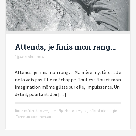
Attends, je finis mon rang…
4 octobre 2014
Attends, je finis mon rang… Ma mère mystère… Je
ne la vois pas. Elle m’échappe. Tout est flou et mon
imagination même glisse sur elle, impuissante. Un
détail, pourtant. J’ai […]
Le métier de vivre
,
Lire
Photo
,
Psy
,
Z
,
Zébrolution
Écrire un commentaire