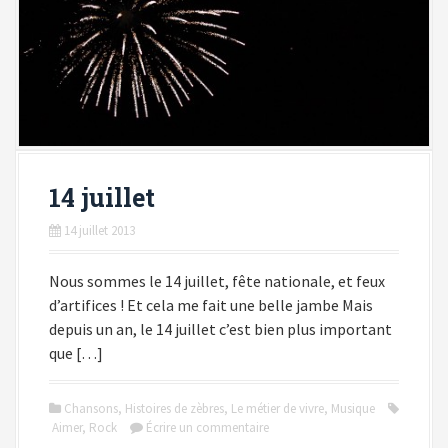
14 juillet
14 juillet 2013
Nous sommes le 14 juillet, fête nationale, et feux
d’artifices ! Et cela me fait une belle jambe Mais
depuis un an, le 14 juillet c’est bien plus important
que […]
Chansons
,
Histoires de zèbres
,
Le métier de vivre
,
Musique
Aimer
,
Rock
Écrire un commentaire