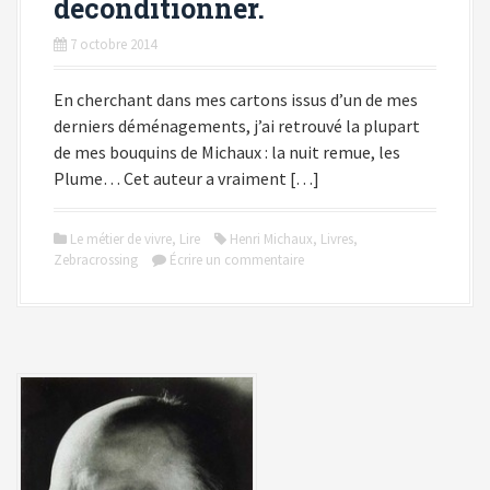
déconditionner.
7 octobre 2014
En cherchant dans mes cartons issus d’un de mes
derniers déménagements, j’ai retrouvé la plupart
de mes bouquins de Michaux : la nuit remue, les
Plume… Cet auteur a vraiment […]
Le métier de vivre
,
Lire
Henri Michaux
,
Livres
,
Zebracrossing
Écrire un commentaire