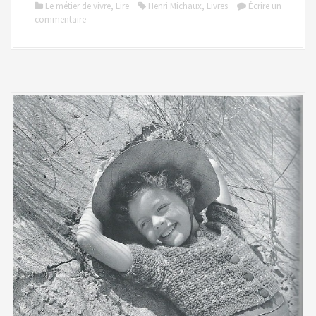
Le métier de vivre
,
Lire
Henri Michaux
,
Livres
Écrire un
commentaire