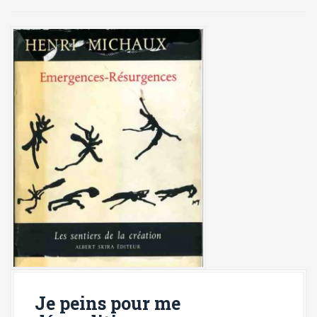
i
p
a
l
Je peins pour me