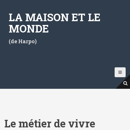
A
l
LA MAISON ET LE
l
e
MONDE
r
a
(de Harpo)
u
c
o
n
t
e
n
u
p
r
i
Le métier de vivre
n
c