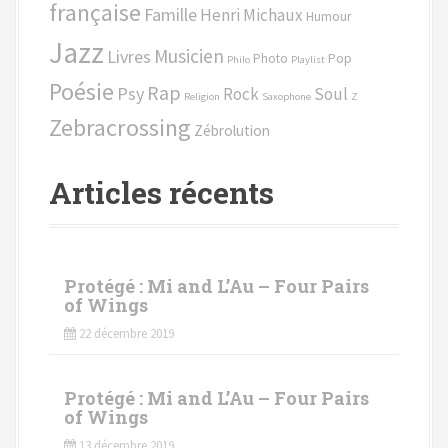
n
e
française
Famille
Henri Michaux
Humour
p
a
Jazz
o
Musicien
Livres
Photo
Pop
Philo
Playlist
u
u
Poésie
Rap
Psy
Rock
Soul
r
Religion
Saxophone
Z
s
Zebracrossing
Zébrolution
:
e
Articles récents
i
n
d
Protégé : Mi and L’Au – Four Pairs
of Wings
e
22 décembre 2019
s
a
Protégé : Mi and L’Au – Four Pairs
of Wings
r
13 décembre 2019