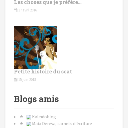
Les choses que je préfère…
17 avril 2016
Petite histoire du scat
15 juin 2015
Blogs amis
Kaleïdoblog
Maia Dereva, carnets d'écriture