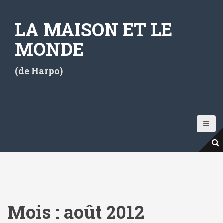
A
l
LA MAISON ET LE
l
e
MONDE
r
a
(de Harpo)
u
c
o
n
t
e
n
u
p
r
i
Mois :
août 2012
n
c