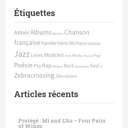
h
Étiquettes
e
r
c
Chanson
Albums
Aimer
h
Bonheur
e
française
Famille
Henri Michaux
Humour
p
Jazz
o
Musicien
Livres
Photo
Pop
Philo
Playlist
u
Poésie
Rap
Psy
Rock
Soul
r
Religion
Saxophone
Z
Zebracrossing
Zébrolution
:
Articles récents
Protégé : Mi and L’Au – Four Pairs
of Wings