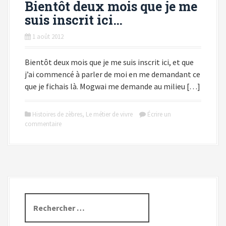
Bientôt deux mois que je me
suis inscrit ici…
1 août 2012
Bientôt deux mois que je me suis inscrit ici, et que
j’ai commencé à parler de moi en me demandant ce
que je fichais là. Mogwai me demande au milieu […]
Histoires de zèbres
,
Le métier de vivre
Écrire un
commentaire
R
e
c