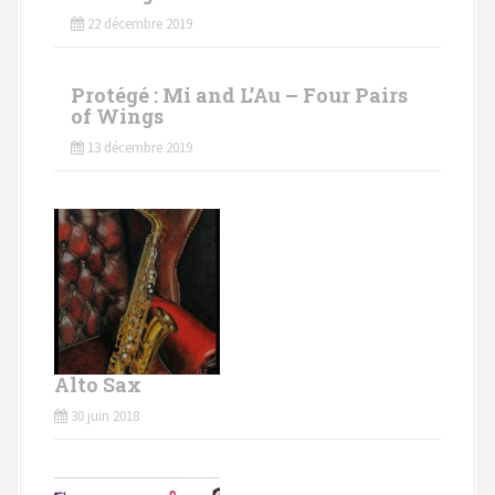
22 décembre 2019
Protégé : Mi and L’Au – Four Pairs
of Wings
13 décembre 2019
Alto Sax
30 juin 2018