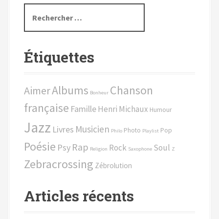
R
e
c
h
Étiquettes
e
r
c
Chanson
Albums
Aimer
h
Bonheur
e
française
Famille
Henri Michaux
Humour
p
Jazz
o
Musicien
Livres
Photo
Pop
Philo
Playlist
u
Poésie
Rap
Psy
Rock
Soul
r
Religion
Saxophone
Z
Zebracrossing
Zébrolution
:
Articles récents