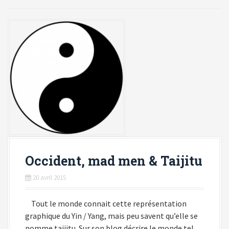
i
p
a
l
Occident, mad men & Taijitu
20 avril 2015
Tout le monde connait cette représentation
graphique du Yin / Yang, mais peu savent qu’elle se
nomme taijitu. Sur son blog décrire le monde tel