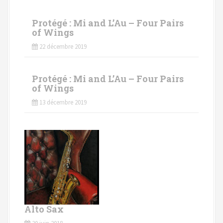
Protégé : Mi and L’Au – Four Pairs
of Wings
22 décembre 2019
Protégé : Mi and L’Au – Four Pairs
of Wings
13 décembre 2019
Alto Sax