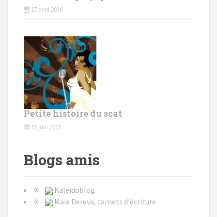
17 avril 2016
Petite histoire du scat
15 juin 2015
Blogs amis
Kaleïdoblog
Maia Dereva, carnets d'écriture