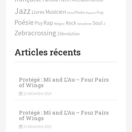
Humour
p
Jazz
o
Musicien
Livres
Photo
Pop
Philo
Playlist
u
Poésie
Rap
Psy
Rock
Soul
r
Religion
Saxophone
Z
Zebracrossing
Zébrolution
:
Articles récents
Protégé : Mi and L’Au – Four Pairs
of Wings
22 décembre 2019
Protégé : Mi and L’Au – Four Pairs
of Wings
13 décembre 2019