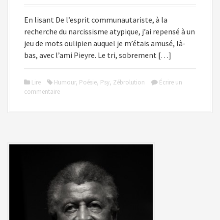
En lisant De l’esprit communautariste, à la
recherche du narcissisme atypique, j’ai repensé à un
jeu de mots oulipien auquel je m’étais amusé, là-
bas, avec l’ami Pieyre. Le tri, sobrement […]
Lire
Humour
,
Poésie
,
Psy
,
Zébrolution
Écrire un
commentaire