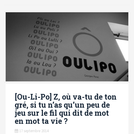
i
p
a
l
[Ou-Li-Po] Z, où va-tu de ton
gré, si tu n’as qu’un peu de
jeu sur le fil qui dit de mot
en mot ta vie ?
17 septembre 2014