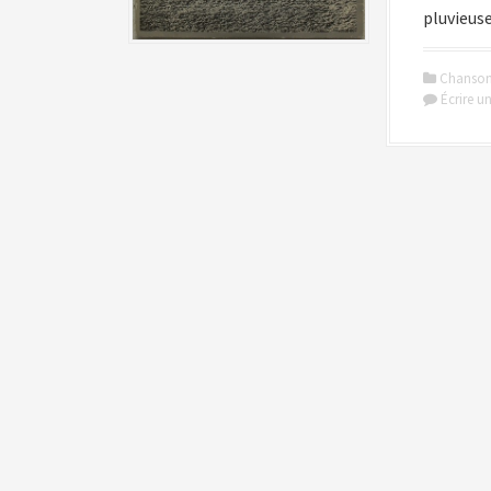
pluvieus
Chanso
Écrire 