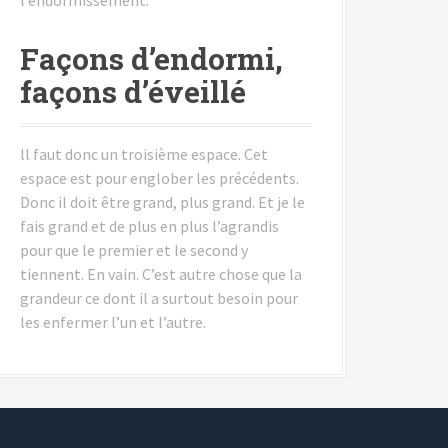
Façons d’endormi,
façons d’éveillé
ll faut donc un troisième espace. Cet
espace est pour englober les précédents.
Donc il doit être grand, plus grand. Et je le
fais grand et de plus en plus l’agrandis
pour que le premier et le second y
tiennent. En vain. C’est autre chose que la
grandeur ce dont il a surtout besoin pour
les enfermer l’un et l’autre.