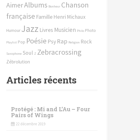
Chanson
Albums
Aimer
h
Bonheur
e
française
Famille
Henri Michaux
p
Jazz
o
Musicien
Livres
Humour
Photo
Philo
u
Poésie
Rap
Psy
Rock
Pop
r
Playlist
Religion
Zebracrossing
Soul
Saxophone
Z
:
Zébrolution
Articles récents
Protégé : Mi and L’Au – Four
Pairs of Wings
22 décembre 2019