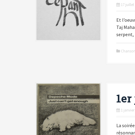
17 juille
i
p
Et l’oeuv
a
Taj Mahal
l
serpent,
Chanso
1er
1 janvier
La soiré
résonnant