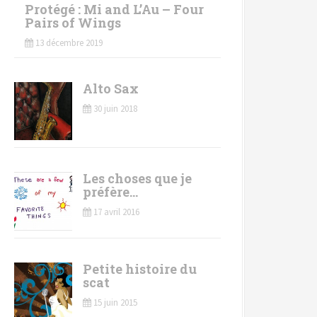
Protégé : Mi and L’Au – Four
Pairs of Wings
13 décembre 2019
Alto Sax
30 juin 2018
Les choses que je
préfère…
17 avril 2016
Petite histoire du
scat
15 juin 2015