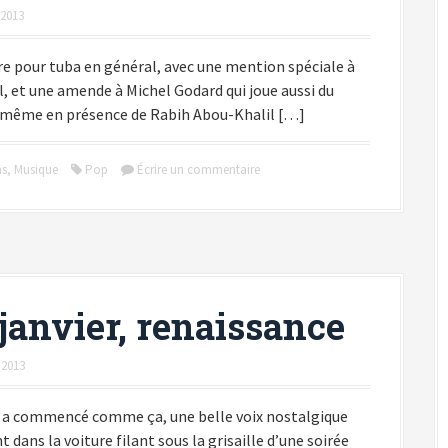
t 2013
re pour tuba en général, avec une mention spéciale à
, et une amende à Michel Godard qui joue aussi du
 même en présence de Rabih Abou-Khalil […]
ns
,
Musique
Pop
Écrire un commentaire
 janvier, renaissance
 2013
e a commencé comme ça, une belle voix nostalgique
 dans la voiture filant sous la grisaille d’une soirée