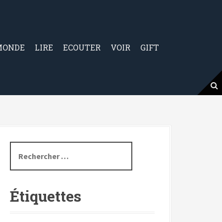
MONDE
LIRE
ECOUTER
VOIR
GIFT
R
e
c
h
Étiquettes
e
r
c