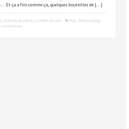
e… Et ça a fini comme ça, quelques bouteilles de […]
ns
,
Histoires de zèbres
,
Le métier de vivre
Pop
,
Zebracrossing
un commentaire