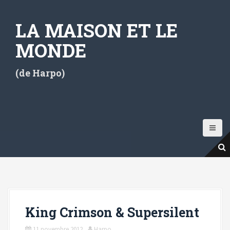
A
l
LA MAISON ET LE
l
e
MONDE
r
a
(de Harpo)
u
c
o
n
t
e
n
u
p
r
i
King Crimson & Supersilent
n
c
11 novembre 2012
Harpo