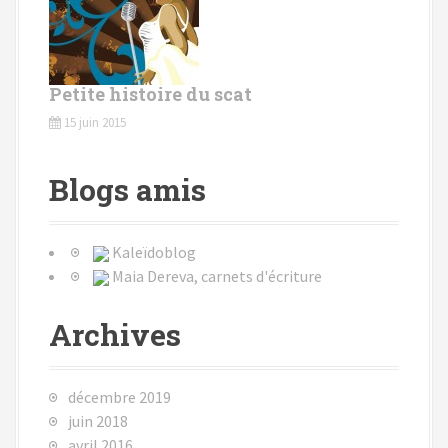
Petite histoire du scat
15 juin 2015
Blogs amis
Kaleïdoblog
Maia Dereva, carnets d'écriture
Archives
décembre 2019
juin 2018
avril 2016