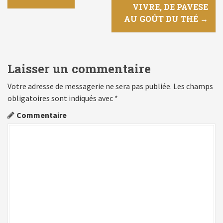
N
VIVRE, DE PAVESE
a
AU GOÛT DU THÉ
→
v
i
Laisser un commentaire
g
Votre adresse de messagerie ne sera pas publiée.
Les champs
a
obligatoires sont indiqués avec
*
t
Commentaire
i
o
n
d
e