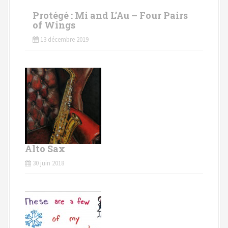
Protégé : Mi and L’Au – Four Pairs
of Wings
13 décembre 2019
Alto Sax
30 juin 2018