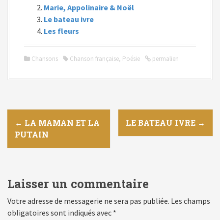
Marie, Appolinaire & Noël
Le bateau ivre
Les fleurs
Chansons
Chanson française
,
Poésie
permalien
N
←
LA MAMAN ET LA
LE BATEAU IVRE
→
PUTAIN
a
v
i
Laisser un commentaire
g
Votre adresse de messagerie ne sera pas publiée.
Les champs
obligatoires sont indiqués avec
*