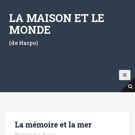
A
l
LA MAISON ET LE
l
e
MONDE
r
a
(de Harpo)
u
c
o
n
t
e
n
u
p
r
i
La mémoire et la mer
n
c
9 février 2013
Harpo