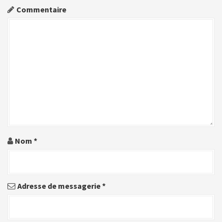
a
Commentaire
t
i
o
n
d
e
l
Nom
*
'
a
Adresse de messagerie
*
r
t