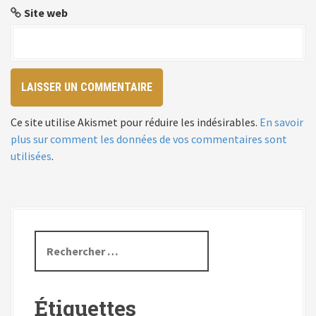
i
Site web
c
l
e
Ce site utilise Akismet pour réduire les indésirables.
En savoir
plus sur comment les données de vos commentaires sont
utilisées
.
R
e
c
h
Étiquettes
e