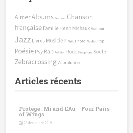
r
c
Chanson
Albums
Aimer
h
Bonheur
e
française
Famille
Henri Michaux
Humour
p
Jazz
o
Musicien
Livres
Photo
Pop
Philo
Playlist
u
Poésie
Rap
Psy
Rock
Soul
r
Religion
Saxophone
Z
Zebracrossing
Zébrolution
:
Articles récents
Protégé : Mi and L’Au – Four Pairs
of Wings
22 décembre 2019