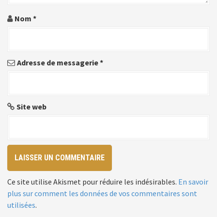
l
Nom
*
'
a
Adresse de messagerie
*
r
t
i
Site web
c
l
e
Ce site utilise Akismet pour réduire les indésirables.
En savoir
plus sur comment les données de vos commentaires sont
utilisées
.