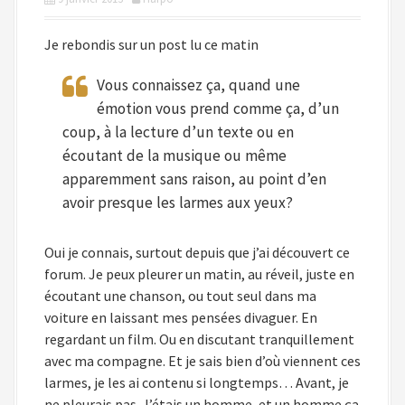
i
p
Je rebondis sur un post lu ce matin
a
l
Vous connaissez ça, quand une
émotion vous prend comme ça, d’un
coup, à la lecture d’un texte ou en
écoutant de la musique ou même
apparemment sans raison, au point d’en
avoir presque les larmes aux yeux?
Oui je connais, surtout depuis que j’ai découvert ce
forum. Je peux pleurer un matin, au réveil, juste en
écoutant une chanson, ou tout seul dans ma
voiture en laissant mes pensées divaguer. En
regardant un film. Ou en discutant tranquillement
avec ma compagne. Et je sais bien d’où viennent ces
larmes, je les ai contenu si longtemps… Avant, je
ne pleurais pas. J’étais un homme, et un homme ça