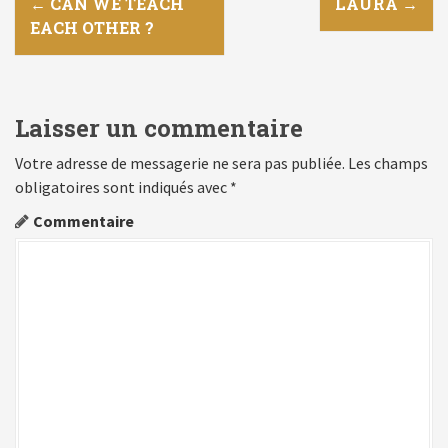
N
←
CAN WE TEACH
LAURA
→
EACH OTHER ?
a
v
i
Laisser un commentaire
g
Votre adresse de messagerie ne sera pas publiée.
Les champs
obligatoires sont indiqués avec
*
a
Commentaire
t
i
o
n
d
e