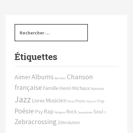
R
e
c
h
Étiquettes
e
r
c
Chanson
Albums
Aimer
h
Bonheur
e
française
Famille
Henri Michaux
Humour
p
Jazz
o
Musicien
Livres
Photo
Pop
Philo
Playlist
u
Poésie
Rap
Psy
Rock
Soul
r
Religion
Saxophone
Z
Zebracrossing
Zébrolution
: