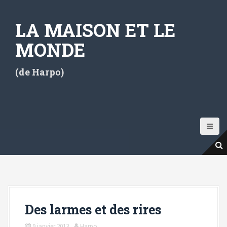
A
l
LA MAISON ET LE
l
e
MONDE
r
a
(de Harpo)
u
c
o
n
t
e
n
u
p
r
i
Des larmes et des rires
n
c
9 janvier 2013
Harpo