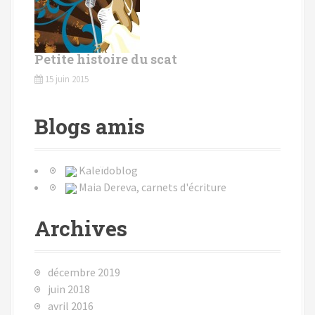
Petite histoire du scat
15 juin 2015
Blogs amis
Kaleïdoblog
Maia Dereva, carnets d'écriture
Archives
décembre 2019
juin 2018
avril 2016