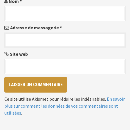
Nom
*
a
r
Adresse de messagerie
*
t
i
c
Site web
l
e
Ce site utilise Akismet pour réduire les indésirables.
En savoir
plus sur comment les données de vos commentaires sont
utilisées
.