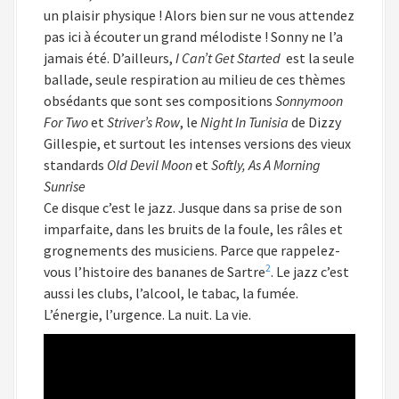
un plaisir physique ! Alors bien sur ne vous attendez
pas ici à écouter un grand mélodiste ! Sonny ne l’a
jamais été. D’ailleurs,
I Can’t Get Started
est la seule
ballade, seule respiration au milieu de ces thèmes
obsédants que sont ses compositions
Sonnymoon
For Two
et
Striver’s Row
, le
Night In Tunisia
de Dizzy
Gillespie, et surtout les intenses versions des vieux
standards
Old Devil Moon
et
Softly, As A Morning
Sunrise
Ce disque c’est le jazz. Jusque dans sa prise de son
imparfaite, dans les bruits de la foule, les râles et
grognements des musiciens. Parce que rappelez-
2
vous l’histoire des bananes de Sartre
. Le jazz c’est
aussi les clubs, l’alcool, le tabac, la fumée.
L’énergie, l’urgence. La nuit. La vie.