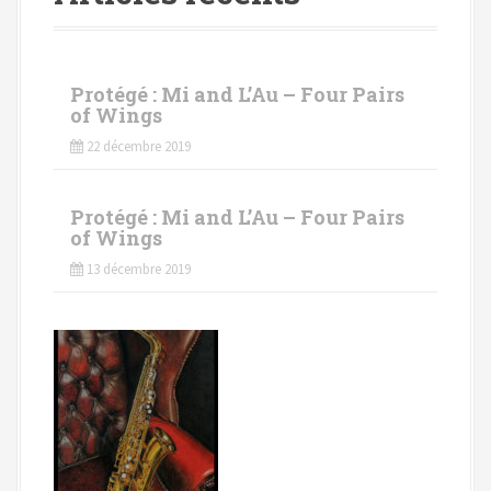
Protégé : Mi and L’Au – Four Pairs
of Wings
22 décembre 2019
Protégé : Mi and L’Au – Four Pairs
of Wings
13 décembre 2019