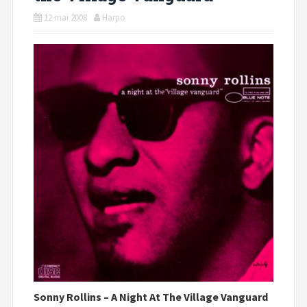
i
12 mai 2008
Harpo
p
a
l
Sonny Rollins –
A Night At The Village Vanguard