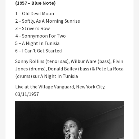
(1957 – Blue Note)
1 – Old Devil Moon
2 – Softly, As A Morning Sunrise
3 – Striver’s Row
4 – Sonnymoon For Two
5 – A Night In Tunisia
6 – I Can’t Get Started
Sonny Rollins (tenor sax), Wilbur Ware (bass), Elvin
Jones (drums), Donald Bailey (bass) & Pete La Roca
(drums) sur A Night In Tunisia
Live at the Village Vanguard, New York City,
03/11/1957