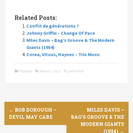
Related Posts:
Conflit de générations ?
Johnny Griffin – Change Of Pace
Miles Davis – Bag’s Groove & The Modern
Giants (1954)
Corea, Vitous, Haynes – Trio Music
Musique
Albums
,
Jazz
permalien
N
←
BOB DOROUGH –
MILES DAVIS –
DEVIL MAY CARE
BAG’S GROOVE & THE
a
MODERN GIANTS
(1954)
→