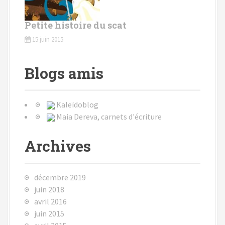
Petite histoire du scat
15 juin 2015
Blogs amis
Kaleïdoblog
Maia Dereva, carnets d'écriture
Archives
décembre 2019
juin 2018
avril 2016
juin 2015