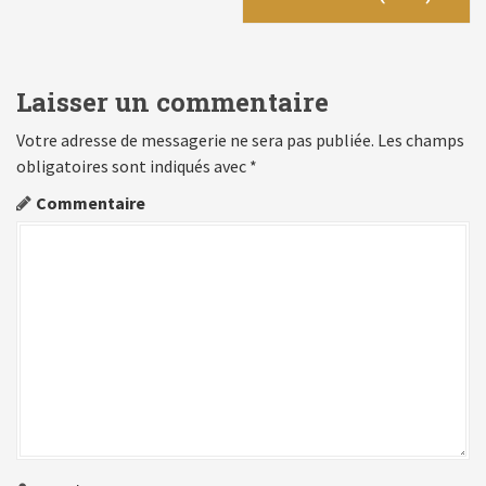
v
i
g
Laisser un commentaire
a
Votre adresse de messagerie ne sera pas publiée.
Les champs
obligatoires sont indiqués avec
*
t
Commentaire
i
o
n
d
e
l
'