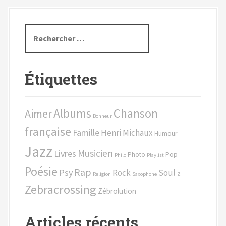
R
e
c
h
Étiquettes
e
r
c
Chanson
Albums
Aimer
h
Bonheur
e
française
Famille
Henri Michaux
Humour
p
Jazz
o
Musicien
Livres
Photo
Pop
Philo
Playlist
u
Poésie
Rap
Psy
Rock
Soul
r
Religion
Saxophone
Z
Zebracrossing
Zébrolution
:
Articles récents