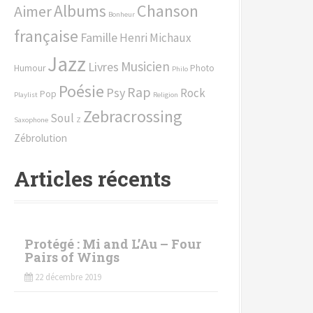
Chanson
Albums
Aimer
h
Bonheur
e
française
Famille
Henri Michaux
p
Jazz
o
Musicien
Livres
Humour
Photo
Philo
u
Poésie
Rap
Psy
Rock
Pop
r
Playlist
Religion
Zebracrossing
Soul
Saxophone
Z
:
Zébrolution
Articles récents
Protégé : Mi and L’Au – Four
Pairs of Wings
22 décembre 2019