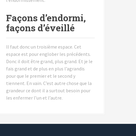
Façons d’endormi,
façons d’éveillé
ll faut donc un troisième espace. Cet
espace est pour englober les précédents.
Donc il doit être grand, plus grand. Et je le
fais grand et de plus en plus l’agrandis
pour que le premier et le second y
tiennent. En vain. C’est autre chose que la
grandeur ce dont il a surtout besoin pour
les enfermer l’un et l’autre.