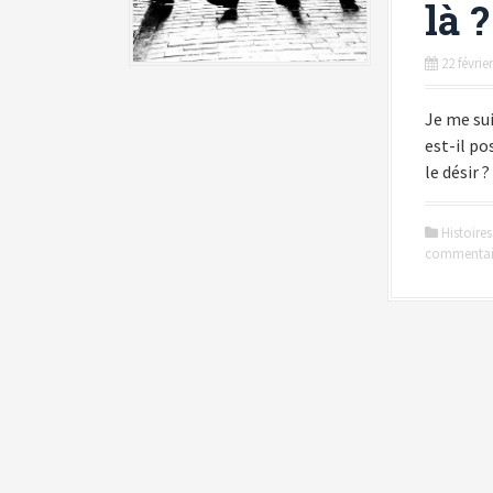
là ?
22 févrie
Je me sui
est-il pos
le désir 
Histoires
commentai