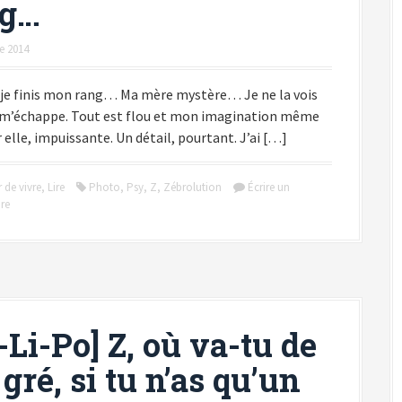
ng…
e 2014
 je finis mon rang… Ma mère mystère… Je ne la vois
e m’échappe. Tout est flou et mon imagination même
r elle, impuissante. Un détail, pourtant. J’ai […]
 de vivre
,
Lire
Photo
,
Psy
,
Z
,
Zébrolution
Écrire un
re
-Li-Po] Z, où va-tu de
 gré, si tu n’as qu’un