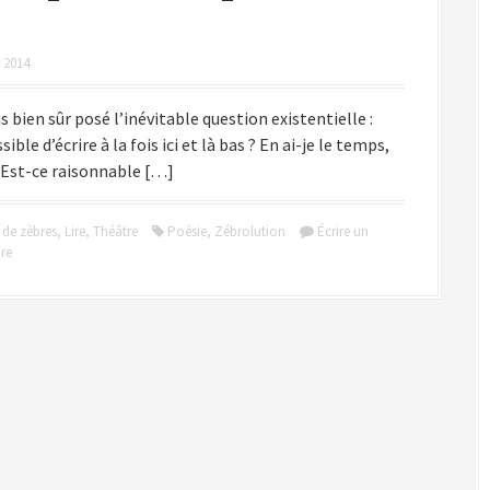
r 2014
s bien sûr posé l’inévitable question existentielle :
sible d’écrire à la fois ici et là bas ? En ai-je le temps,
? Est-ce raisonnable […]
 de zèbres
,
Lire
,
Théâtre
Poésie
,
Zébrolution
Écrire un
re