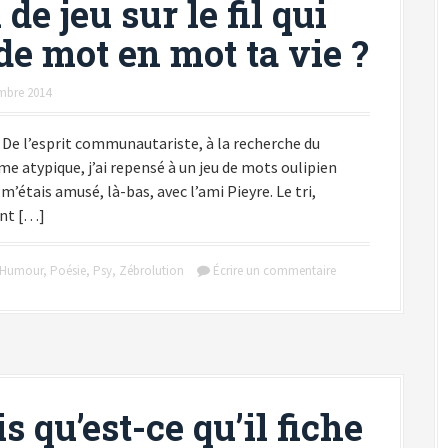
 de jeu sur le fil qui
 de mot en mot ta vie ?
mbre 2014
 De l’esprit communautariste, à la recherche du
me atypique, j’ai repensé à un jeu de mots oulipien
 m’étais amusé, là-bas, avec l’ami Pieyre. Le tri,
nt […]
Humour
,
Poésie
,
Psy
,
Zébrolution
Écrire un commentaire
s qu’est-ce qu’il fiche