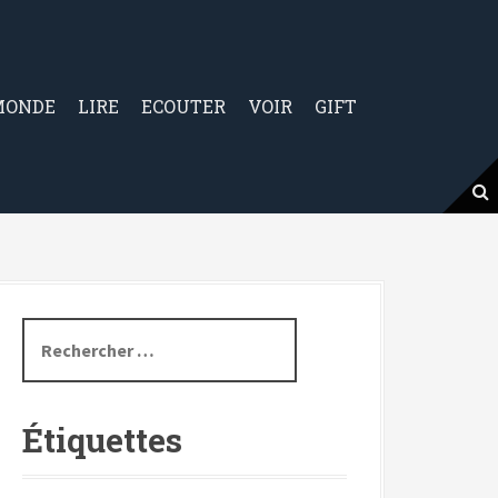
MONDE
LIRE
ECOUTER
VOIR
GIFT
R
e
c
h
Étiquettes
e
r
c