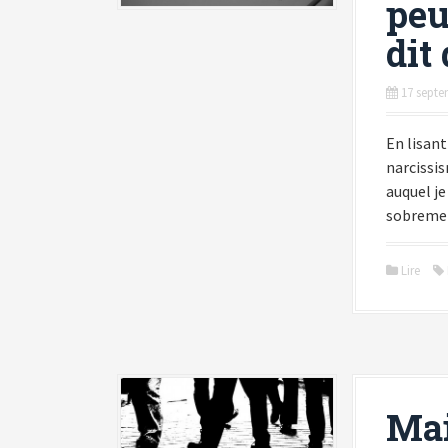
peu
dit
17 septe
En lisant
narcissis
auquel je
sobreme
Lire
Mai