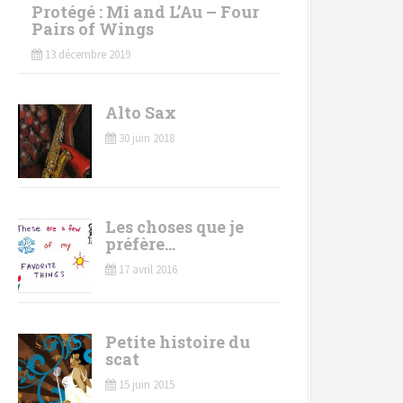
Protégé : Mi and L’Au – Four
Pairs of Wings
13 décembre 2019
Alto Sax
30 juin 2018
Les choses que je
préfère…
17 avril 2016
Petite histoire du
scat
15 juin 2015